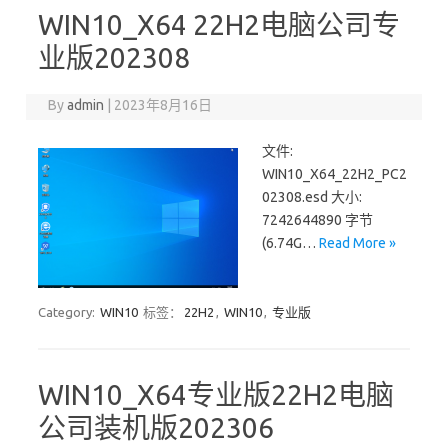
WIN10_X64 22H2电脑公司专
业版202308
By
admin
|
2023年8月16日
文件:
WIN10_X64_22H2_PC2
02308.esd 大小:
7242644890 字节
(6.74G…
Read More »
Category:
WIN10
标签：
22H2
,
WIN10
,
专业版
WIN10_X64专业版22H2电脑
公司装机版202306