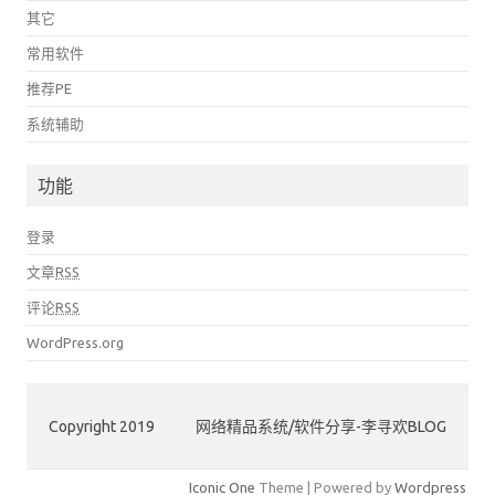
其它
常用软件
推荐PE
系统辅助
功能
登录
文章
RSS
评论
RSS
WordPress.org
Copyright 2019
网络精品系统/软件分享-李寻欢BLOG
Iconic One
Theme | Powered by
Wordpress