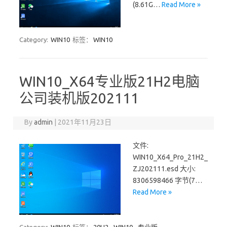
(8.61G…
Read More »
Category:
WIN10
标签：
WIN10
WIN10_X64专业版21H2电脑
公司装机版202111
By
admin
|
2021年11月23日
文件:
WIN10_X64_Pro_21H2_
ZJ202111.esd 大小:
8306598466 字节(7…
Read More »