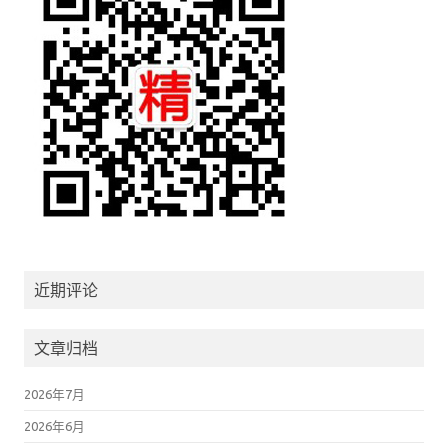
近期评论
文章归档
2026年7月
2026年6月