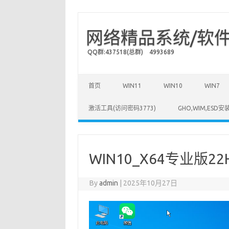
网络精品系统/软件
QQ群:437518(总群) 4993689
Skip to content
首页
WIN11
WIN10
WIN7
激活工具(访问密码3773)
GHO,WIM,ESD
WIN10_X64专业版22
By
admin
|
2025年10月27日