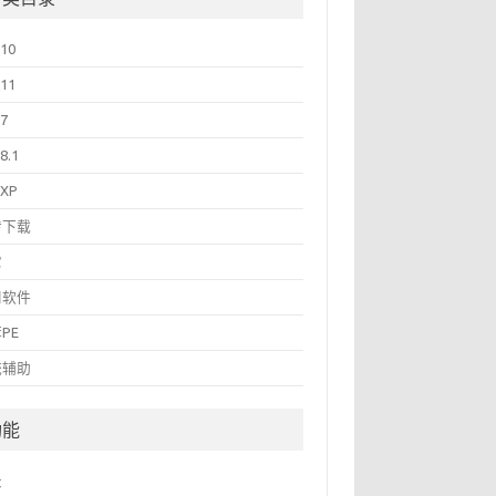
10
11
7
8.1
NXP
传下载
它
用软件
PE
统辅助
功能
录