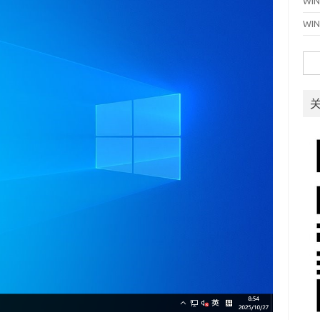
WI
WI
搜