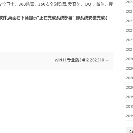
20
0安全卫士，360杀毒，360安全浏览器, 爱奇艺，QQ ，微信，搜
20
软件,桌面右下角提示”正在完成系统部署”,即系统安装完成.)
20
20
20
20
20
WIN11专业版24H2 202510
→
20
20
20
20
20
20